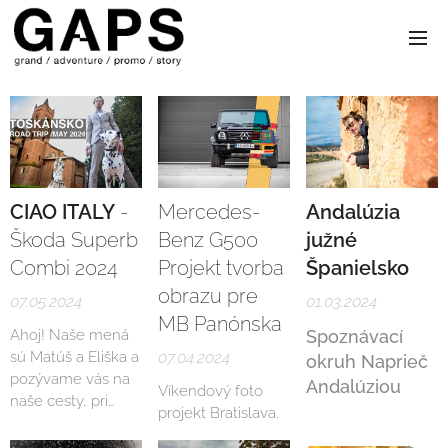
CIAO ITALY
-
Mercedes-
Andalúzia
Škoda Superb
Benz G500
južné
Combi 2024
Projekt tvorba
Španielsko
obrazu pre
07.05.2024
01.03.2024
MB Panónska
Ahoj! Naše mená
Spoznávací
sú Matúš a Eliška a
07.04.2024
okruh Naprieč
pozývame vás na
Andalúziou
Víkendový foto
naše cesty, pri
projekt Bratislava.
ktorých vám
chceme ukázať,