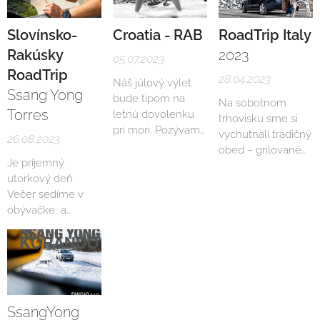
ostrov Chorvátska,
Rab.
Slovínsko-
Croatia - RAB
RoadTrip Italy
Rakúsky
2023
05.07.2023
RoadTrip
28.04.2023
Náš júlový výlet
Ssang Yong
bude tipom na
Na sobotnom
Torres
letnú dovolenku
trhovisku sme si
pri mori. Pozývame
vychutnali tradičný
26.08.2023
Vás, spoločne s
obed – grilované
nami objaviť
Je príjemný
kura. Do ruksaku
Chorvátsky ostrov
utorkový deň.
sme zabalili
RAB, ktorý nás
Večer sedíme v
notebook, papier a
naozaj veľmi očaril.
obývačke, a
pero. Naša cesta
Vitajte pri našom
cítime, že nastal
za
videu.
čas na nový
dobrodružstvom
zážitok – na
sa práve začala.
dobrodružstvo,
Na pláne máme
ktoré sa bude
jasný cieľ:
odohrávať na
vymyslieť náš
SsangYong
našich obľúbených