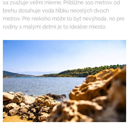
sa zvažuje veľmi mierne. Približne 100 metrov od
brehu dosahuje voda hĺbku necelých dvoch
metrov. Pre niekoho môže to byť nevýhoda, no pre
rodiny s malými deťmi je to ideálne miesto.