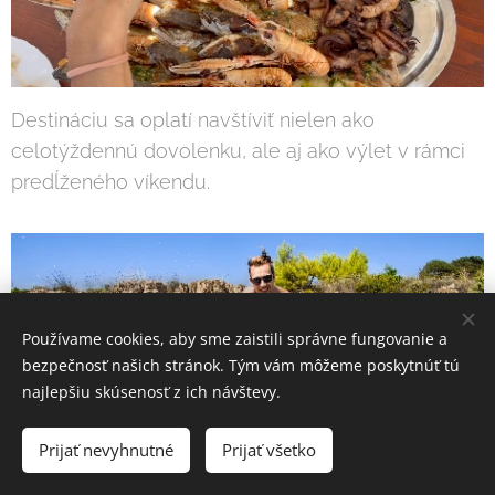
Destináciu sa oplatí navštíviť nielen ako
celotýždennú dovolenku, ale aj ako výlet v rámci
predĺženého víkendu.
Používame cookies, aby sme zaistili správne fungovanie a
bezpečnosť našich stránok. Tým vám môžeme poskytnúť tú
najlepšiu skúsenosť z ich návštevy.
Prijať nevyhnutné
Prijať všetko