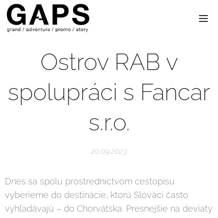
Ostrov RAB v
spolupráci s Fancar
s.r.o.
20.09.2023
Dnes sa spolu prostredníctvom cestopisu
vyberieme do destinácie, ktorú Slováci často
vyhľadávajú – do Chorvátska. Presnejšie na deviaty