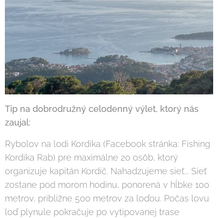
Tip na dobrodružný celodenný výlet, ktorý nás
zaujal:
Rybolov na lodi Kordika (Facebook stránka: Fishing
Kordika Rab) pre maximálne 20 osôb, ktorý
organizuje kapitán Kordič. Nahadzujeme sieť... Sieť
zostane pod morom hodinu, ponorená v hĺbke 100
metrov, približne 500 metrov za loďou. Počas lovu
loď plynule pokračuje po vytipovanej trase