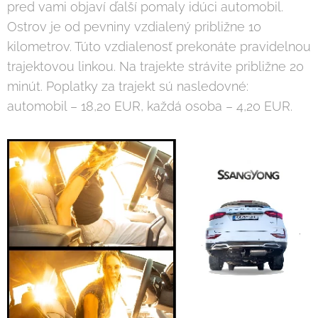
pred vami objaví ďalší pomaly idúci automobil.
Ostrov je od pevniny vzdialený približne 10
kilometrov. Túto vzdialenosť prekonáte pravidelnou
trajektovou linkou. Na trajekte strávite približne 20
minút. Poplatky za trajekt sú nasledovné:
automobil – 18,20 EUR, každá osoba – 4,20 EUR.