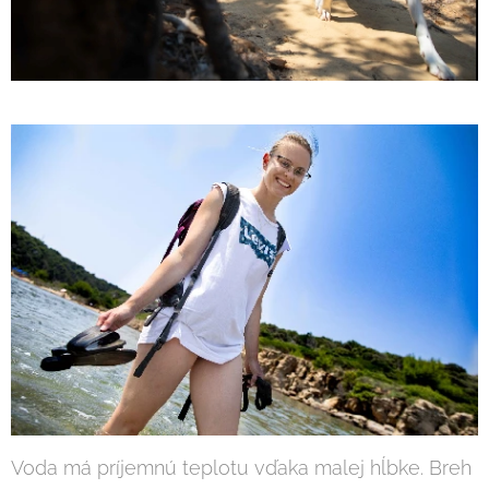
Voda má príjemnú teplotu vďaka malej hĺbke. Breh