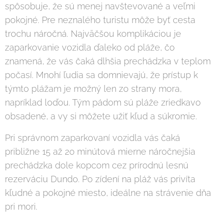
spôsobuje, že sú menej navštevované a veľmi
pokojné. Pre neznalého turistu môže byť cesta
trochu náročná. Najväčšou komplikáciou je
zaparkovanie vozidla ďaleko od pláže, čo
znamená, že vás čaká dlhšia prechádzka v teplom
počasí. Mnohí ľudia sa domnievajú, že prístup k
týmto plážam je možný len zo strany mora,
napríklad loďou. Tým pádom sú pláže zriedkavo
obsadené, a vy si môžete užiť kľud a súkromie.
Pri správnom zaparkovaní vozidla vás čaká
približne 15 až 20 minútová mierne náročnejšia
prechádzka dole kopcom cez prírodnú lesnú
rezerváciu Dundo. Po zídení na pláž vás privíta
kľudné a pokojné miesto, ideálne na strávenie dňa
pri mori.