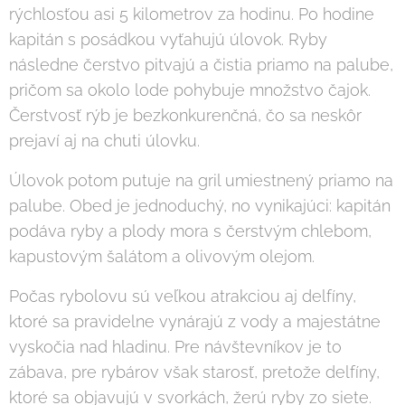
rýchlosťou asi 5 kilometrov za hodinu. Po hodine
kapitán s posádkou vyťahujú úlovok. Ryby
následne čerstvo pitvajú a čistia priamo na palube,
pričom sa okolo lode pohybuje množstvo čajok.
Čerstvosť rýb je bezkonkurenčná, čo sa neskôr
prejaví aj na chuti úlovku.
Úlovok potom putuje na gril umiestnený priamo na
palube. Obed je jednoduchý, no vynikajúci: kapitán
podáva ryby a plody mora s čerstvým chlebom,
kapustovým šalátom a olivovým olejom.
Počas rybolovu sú veľkou atrakciou aj delfíny,
ktoré sa pravidelne vynárajú z vody a majestátne
vyskočia nad hladinu. Pre návštevníkov je to
zábava, pre rybárov však starosť, pretože delfíny,
ktoré sa objavujú v svorkách, žerú ryby zo siete.