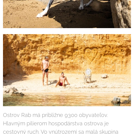
Ostrov Rab má približne 9300 obyvateľov.
Hlavným pilierom hospodárstva ostrova je
cestovný ruch. Vo vnútrozemí sa malá skupina