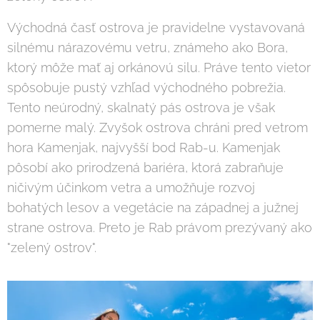
Východná časť ostrova je pravidelne vystavovaná
silnému nárazovému vetru, známeho ako Bora,
ktorý môže mať aj orkánovú silu. Práve tento vietor
spôsobuje pustý vzhľad východného pobrežia.
Tento neúrodný, skalnatý pás ostrova je však
pomerne malý. Zvyšok ostrova chráni pred vetrom
hora Kamenjak, najvyšší bod Rab-u. Kamenjak
pôsobí ako prirodzená bariéra, ktorá zabraňuje
ničivým účinkom vetra a umožňuje rozvoj
bohatých lesov a vegetácie na západnej a južnej
strane ostrova. Preto je Rab právom prezývaný ako
"zelený ostrov".