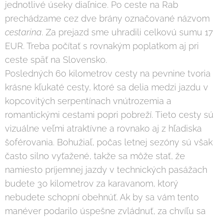
jednotlivé úseky diaľnice. Po ceste na Rab
prechádzame cez dve brány označované názvom
cestarina
. Za prejazd sme uhradili celkovú sumu 17
EUR. Treba počítať s rovnakým poplatkom aj pri
ceste späť na Slovensko.
Posledných 60 kilometrov cesty na pevnine tvoria
krásne kľukaté cesty, ktoré sa delia medzi jazdu v
kopcovitých serpentínach vnútrozemia a
romantickými cestami popri pobreží. Tieto cesty sú
vizuálne veľmi atraktívne a rovnako aj z hľadiska
šoférovania. Bohužiaľ, počas letnej sezóny sú však
často silno vyťažené, takže sa môže stať, že
namiesto príjemnej jazdy v technických pasážach
budete 30 kilometrov za karavanom, ktorý
nebudete schopní obehnúť. Ak by sa vám tento
manéver podarilo úspešne zvládnuť, za chvíľu sa