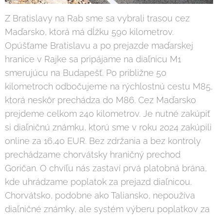
Z Bratislavy na Rab sme sa vybrali trasou cez
Maďarsko, ktorá má dĺžku 590 kilometrov.
Opúšťame Bratislavu a po prejazde maďarskej
hranice v Rajke sa pripájame na diaľnicu M1
smerujúcu na Budapešť. Po približne 50
kilometroch odbočujeme na rýchlostnú cestu M85,
ktorá neskôr prechádza do M86. Cez Maďarsko
prejdeme celkom 240 kilometrov. Je nutné zakúpiť
si diaľničnú známku, ktorú sme v roku 2024 zakúpili
online za 16,40 EUR. Bez zdržania a bez kontroly
prechádzame chorvátsky hraničný prechod
Goričan. O chvíľu nás zastaví prvá platobná brána,
kde uhrádzame poplatok za prejazd diaľnicou.
Chorvátsko, podobne ako Taliansko, nepoužíva
diaľničné známky, ale systém výberu poplatkov za