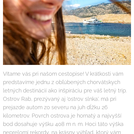
Vítame vás pri našom cestopise! V krátkosti vám
predstavíme jednu z obľúbených chorvátskych
letných destinácií ako inšpiráciu pre váš letný trip.
Ostrov Rab, prezývaný aj 'ostrov slnka', má pri
prejazde autom zo severu na juh dĺžku 26
kilometrov. Povrch ostrova je hornatý a najvyšší
bod dosahuje výšku 408 m n. m. Hoci táto výška
neprelomí rekordy, na krásny výhľad, ktorý vám