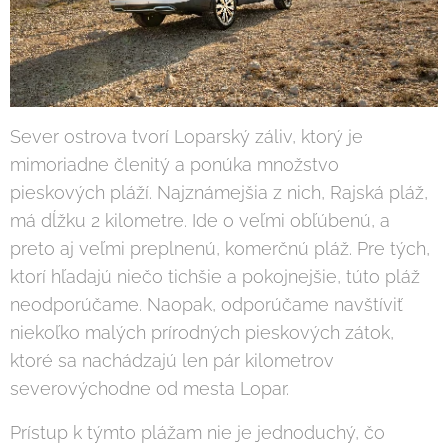
Sever ostrova tvorí Loparský záliv, ktorý je
mimoriadne členitý a ponúka množstvo
pieskových pláží. Najznámejšia z nich, Rajská pláž,
má dĺžku 2 kilometre. Ide o veľmi obľúbenú, a
preto aj veľmi preplnenú, komerčnú pláž. Pre tých,
ktorí hľadajú niečo tichšie a pokojnejšie, túto pláž
neodporúčame. Naopak, odporúčame navštíviť
niekoľko malých prírodných pieskových zátok,
ktoré sa nachádzajú len pár kilometrov
severovýchodne od mesta Lopar.
Prístup k týmto plážam nie je jednoduchý, čo