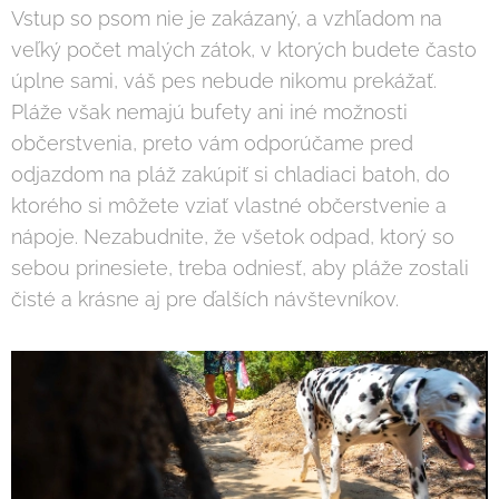
Vstup so psom nie je zakázaný, a vzhľadom na
veľký počet malých zátok, v ktorých budete často
úplne sami, váš pes nebude nikomu prekážať.
Pláže však nemajú bufety ani iné možnosti
občerstvenia, preto vám odporúčame pred
odjazdom na pláž zakúpiť si chladiaci batoh, do
ktorého si môžete vziať vlastné občerstvenie a
nápoje. Nezabudnite, že všetok odpad, ktorý so
sebou prinesiete, treba odniesť, aby pláže zostali
čisté a krásne aj pre ďalších návštevníkov.