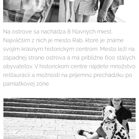
Na ostrove sa nachádza 8 hlavných miest.
Najväčším z nich je mesto Rab, ktoré je známe
svojím krásnym historickým centrom. Mesto leží na
západnej strane ostrova a má približne 600 stálych
obyvateľov. V historickom centre nájdete množstvo
reštaurácií a možností na príjemnú prechádzku po
pamiatkovej zóne.