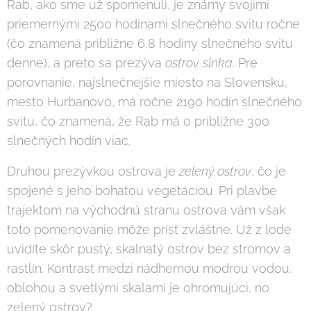
Rab, ako sme už spomenuli, je známy svojimi
priemernými 2500 hodinami slnečného svitu ročne
(čo znamená približne 6,8 hodiny slnečného svitu
denne), a preto sa prezýva
ostrov slnka
. Pre
porovnanie, najslnečnejšie miesto na Slovensku,
mesto Hurbanovo, má ročne 2190 hodín slnečného
svitu, čo znamená, že Rab má o približne 300
slnečných hodín viac.
Druhou prezývkou ostrova je
zelený ostrov
, čo je
spojené s jeho bohatou vegetáciou. Pri plavbe
trajektom na východnú stranu ostrova vám však
toto pomenovanie môže prísť zvláštne. Už z lode
uvidíte skôr pustý, skalnatý ostrov bez stromov a
rastlín. Kontrast medzi nádhernou modrou vodou,
oblohou a svetlými skalami je ohromujúci, no
zelený ostrov?