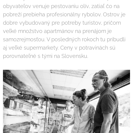
obyvateľov venuje pestovaniu olív, zatiaľ čo na
pobreží prebieha profesionálny rybolov. Ostrov je
dobre vybudovaný pre potreby turistov, pričom
veľké množstvo apartmánov na prenájom je
samozrejmosťou. V posledných rokoch tu pribudli
aj veľké supermarkety. Ceny v potravinách sú
porovnateľné s tými na Slovensku.