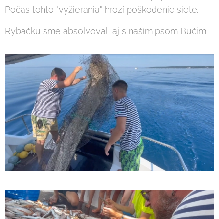
Počas tohto "vyžierania" hrozí poškodenie siete.
Rybačku sme absolvovali aj s naším psom Bučim.