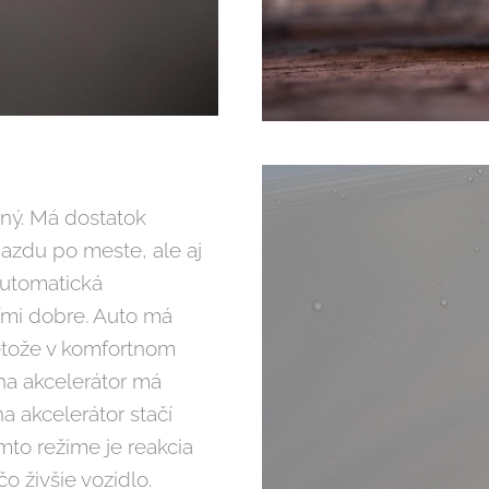
ný. Má dostatok
azdu po meste, ale aj
automatická
ľmi dobre. Auto má
etože v komfortnom
 na akcelerátor má
na akcelerátor stačí
mto režime je reakcia
čo živšie vozidlo.