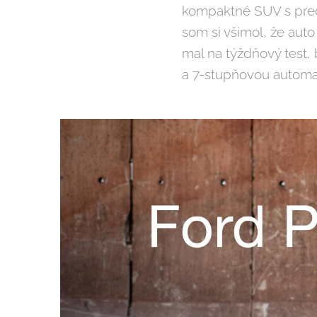
kompaktné SUV s pred
som si všimol, že aut
mal na týždňový test,
a 7-stupňovou automa