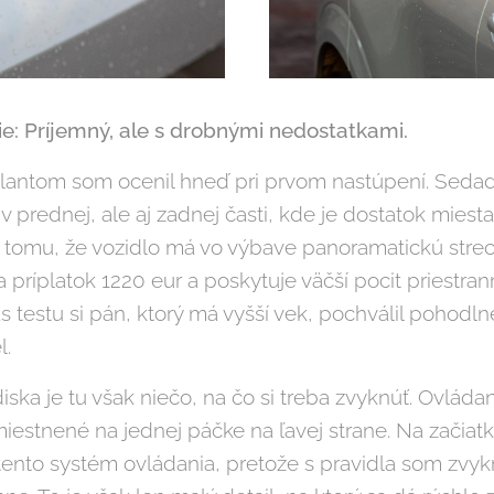
e: Príjemný, ale s drobnými nedostatkami.
lantom som ocenil hneď pri prvom nastúpení. Sedad
v prednej, ale aj zadnej časti, kde je dostatok miesta
k tomu, že vozidlo má vo výbave panoramatickú strec
príplatok 1220 eur a poskytuje väčší pocit priestrann
s testu si pán, ktorý má vyšší vek, pochválil pohodl
l.
ska je tu však niečo, na čo si treba zvyknúť. Ovláda
umiestnené na jednej páčke na ľavej strane. Na začiatk
tento systém ovládania, pretože s pravidla som zvyk