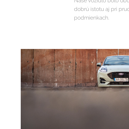
Naše vozidlo bolo obu
dobrú istotu aj pri pr
podmienkach.