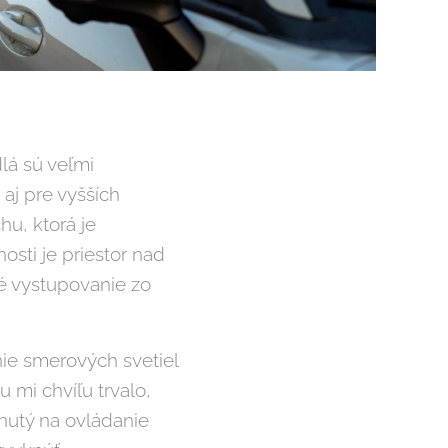
lá sú veľmi
 aj pre vyšších
hu, ktorá je
osti je priestor nad
né vystupovanie zo
nie smerových svetiel
u mi chvíľu trvalo,
nutý na ovládanie