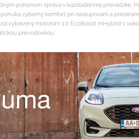
ným pohonom správa v každodennej prevádzke. Po 
o ponúka výborný komfort pri nastupovaní a priestran
 bol vybavený motorom 1.0 EcoBoost mHybrid s výko
tickou prevodovkou.