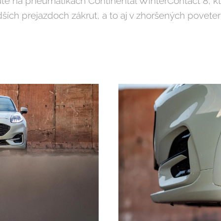
té na pneumatikách Continental WinterContact 8, kto
udších prejazdoch zákrut, a to aj v zhoršených povet