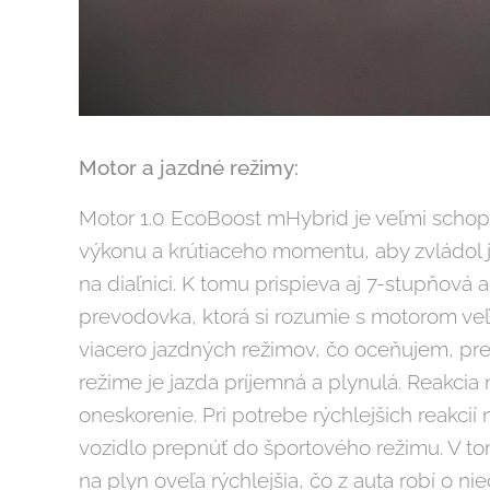
Motor a jazdné režimy:
Motor 1.0 EcoBoost mHybrid je veľmi schop
výkonu a krútiaceho momentu, aby zvládol j
na diaľnici. K tomu prispieva aj 7-stupňová 
prevodovka, ktorá si rozumie s motorom ve
viacero jazdných režimov, čo oceňujem, pr
režime je jazda príjemná a plynulá. Reakcia
oneskorenie. Pri potrebe rýchlejšich reakcií 
vozidlo prepnúť do športového režimu. V to
na plyn oveľa rýchlejšia, čo z auta robí o nie