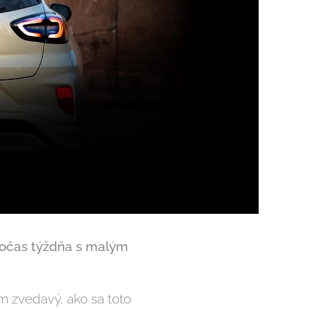
počas týždňa s malým
m zvedavý, ako sa toto