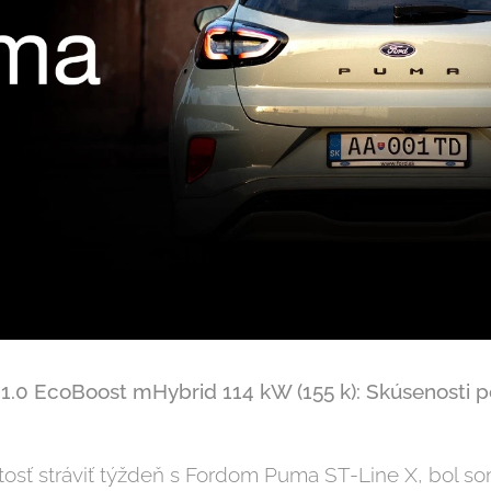
1.0 EcoBoost mHybrid 114 kW (155 k): Skúsenosti 
itosť stráviť týždeň s Fordom Puma ST-Line X, bol so