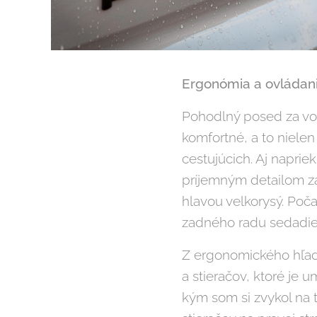
Ergonómia a ovládani
Pohodlný posed za vo
komfortné, a to nielen 
cestujúcich. Aj naprie
príjemným detailom za 
hlavou velkorysý. Poča
zadného radu sedadie
Z ergonomického hľadi
a stieračov, ktoré je 
kým som si zvykol na 