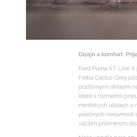
Dizajn a komfort: Prí
Ford Puma ST-Line X p
Farba Cactus Grey pôso
pozitívnymi ohlasmi na
ktoré s rozmermi pneu
mestských uliciach a 
priečnych nerovností 
väčším priemerom disk