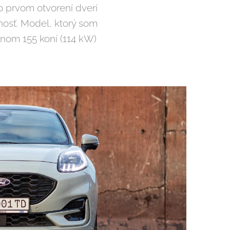
prvom otvorení dverí
nosť. Model, ktorý som
nom 155 koní (114 kW)