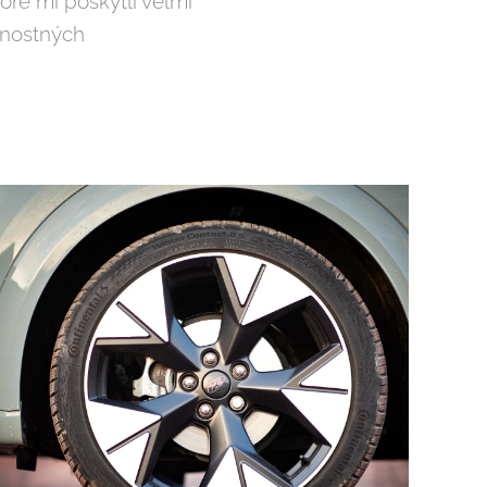
ré mi poskytli veľmi
ernostných