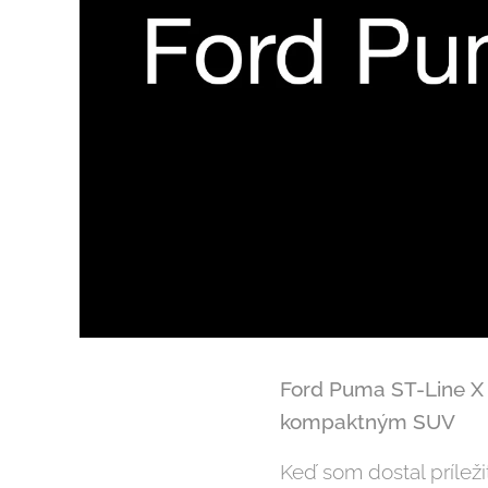
Ford Puma ST-Line X 
kompaktným SUV
Keď som dostal prílež