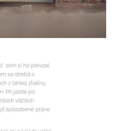
ď som si ho prevzal.
m sa stretol s
 z ľahkej zliatiny,
. Pri jazde po
azdoch väčších
byť spôsobené práve