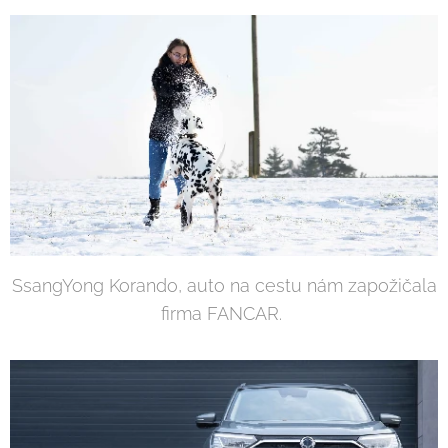
SsangYong Korando, auto na cestu nám zapožičala
firma FANCAR.