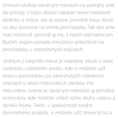
zimnom období ideálnym miestom na pokojný únik
do prírody. V tejto oblasti nájdete nielen malebné
dedinky a vinice, ale aj krásne prírodné trasy, ktoré
sú ako stvorené na zimné prechádzky. Tak ako sme
mali možnosť spoznať aj my, s naším dalmatincom
Bučim, región ponúka množstvo príležitostí na
prechádzky v zasnežených krajinách.
Jedným z takýchto miest je malebný okruh v okolí
Lednicko-valtického areálu, kde si môžete užiť
krásnu prechádzku po zamrznutých rybníkoch,
viniciach a okolo historických zámkov. Pre
milovníkov zvierat je ideálnym miestom aj prírodná
rezervácia, kde môžete vidieť rôzne druhy vtákov a
divokú faunu. Takto, v spoločnosti svojho
štvornohého priateľa, si môžete užiť zimné ticho a