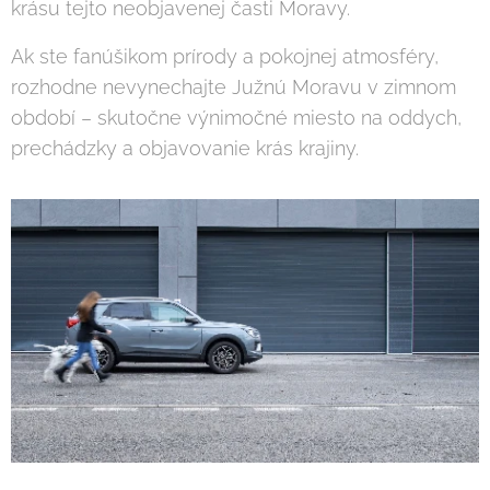
krásu tejto neobjavenej časti Moravy.
Ak ste fanúšikom prírody a pokojnej atmosféry,
rozhodne nevynechajte Južnú Moravu v zimnom
období – skutočne výnimočné miesto na oddych,
prechádzky a objavovanie krás krajiny.