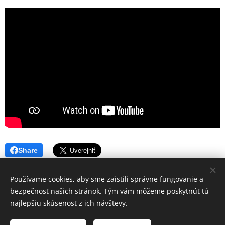
Share
Používame cookies, aby sme zaistili správne fungovanie a
bezpečnosť našich stránok. Tým vám môžeme poskytnúť tú
najlepšiu skúsenosť z ich návštevy.
© 2024 GAPS Grand/Adventure/Promo/Story by Matúš Bende
and collective