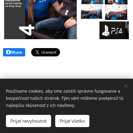
Share
Používame cookies, aby sme zaistili správne fungovanie a
bezpečnosť našich stránok. Tým vám môžeme poskytnúť tú
najlepšiu skúsenosť z ich návštevy.
© 2024 GAPS Grand/Adventure/Promo/Story by Matúš Bende
and collective
Prijať nevyhnutné
Prijať všetko
Vytvorené službou
Webnode
Cookies